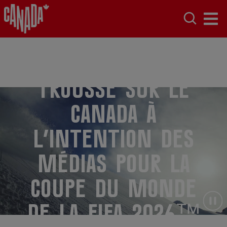
Trousse sur le
Canada à
l’intention des
médias pour la
Coupe du Monde
de la FIFA 2026™