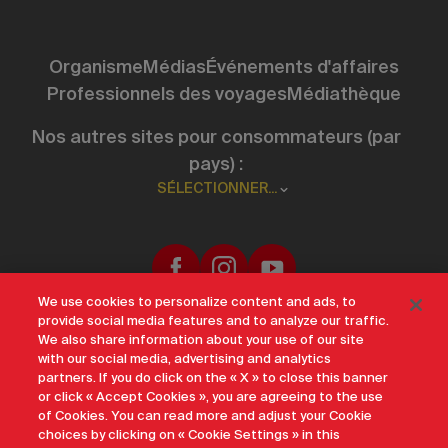
Organisme
Médias
Événements d'affaires
Professionnels des voyages
Médiathèque
Nos autres sites pour consommateurs (par
pays) :
SÉLECTIONNER...
We use cookies to personalize content and ads, to
provide social media features and to analyze our traffic.
We also share information about your use of our site
Avis de confidentialité
Conditions d’utilisation
Plan du site
with our social media, advertising and analytics
Accessibilité
Cookie Settings
partners. If you do click on the « X » to close this banner
or click « Accept Cookies », you are agreeing to the use
Un site officiel de Destination Canada 2026
of Cookies. You can read more and adjust your Cookie
choices by clicking on « Cookie Settings » in this