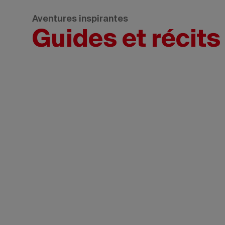
Aventures inspirantes
Guides et récits
Credit:
Tourisme
Montréal
- Madore
Tourism
- Daphné
Victoria
Caron