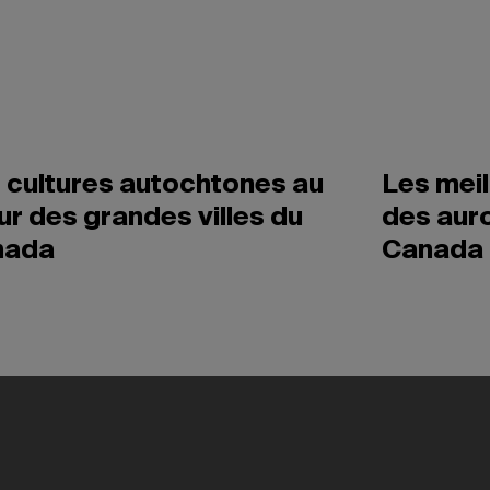
 cultures autochtones au
Les meil
r des grandes villes du
des aur
nada
Canada