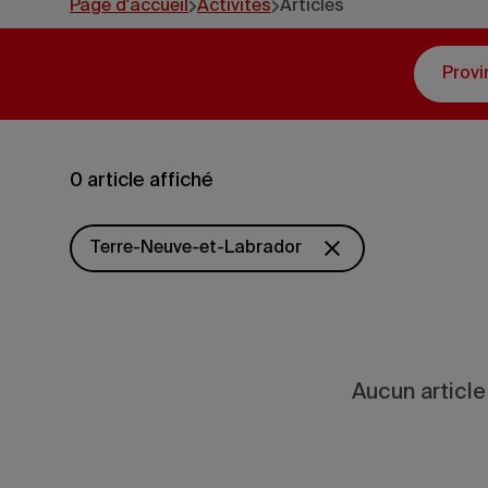
Page d'accueil
Activités
Articles
Provi
0 article affiché
Terre-Neuve-et-Labrador
Aucun article