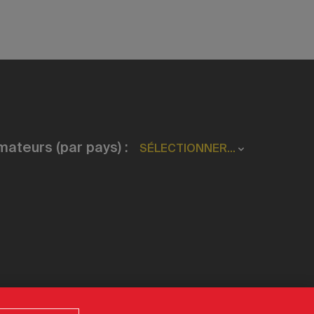
ateurs (par pays) :
SÉLECTIONNER...
ciel de Destination Canada 2026