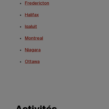
Fredericton
Halifax
Iqaluit
Montreal
Niagara
Ottawa